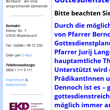
Birnbach - wir sind
ansprechende Gemeinde
Bitte beachten Si
Durch die möglic
Kontakt:
Kölner Str. 7
von Pfarrer Bern
57635 Weyerbusch
Gottesdienstplan
Tel.: 02686 / 98 72 330
Pfarrer Jurij Lang
Oder per
E-Mail
hauptamtliche Th
Telefonseelsorge:
Unterstützt wird 
0800 / 111 0 111
PrädikantInnen u
Impressum
&
Datenschutz
Dennoch ist es –
gottesdienstreic
möglich immer an 