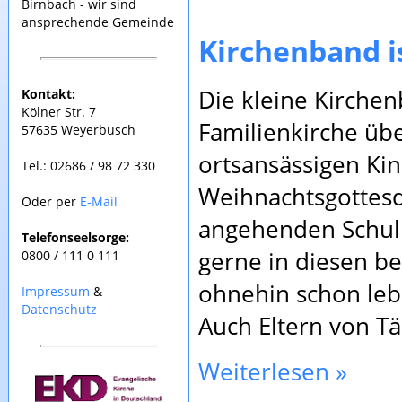
Birnbach - wir sind
ansprechende Gemeinde
Kirchenband i
Die kleine Kirchen
Kontakt:
Kölner Str. 7
Familienkirche üb
57635 Weyerbusch
ortsansässigen Kin
Tel.: 02686 / 98 72 330
Weihnachtsgottesd
Oder per
E-Mail
angehenden Schulk
Telefonseelsorge:
gerne in diesen b
0800 / 111 0 111
ohnehin schon lebh
Impressum
&
Datenschutz
Auch Eltern von Tä
Weiterlesen »