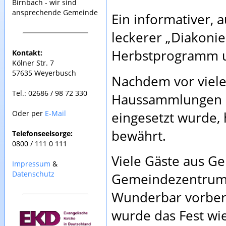
Birnbach - wir sind
ansprechende Gemeinde
Ein informativer, 
leckerer „Diakoni
Herbstprogramm u
Kontakt:
Kölner Str. 7
57635 Weyerbusch
Nachdem vor vielen
Tel.: 02686 / 98 72 330
Haussammlungen a
eingesetzt wurde,
Oder per
E-Mail
bewährt.
Telefonseelsorge:
0800 / 111 0 111
Viele Gäste aus G
Impressum
&
Datenschutz
Gemeindezentrum
Wunderbar vorbere
wurde das Fest wi